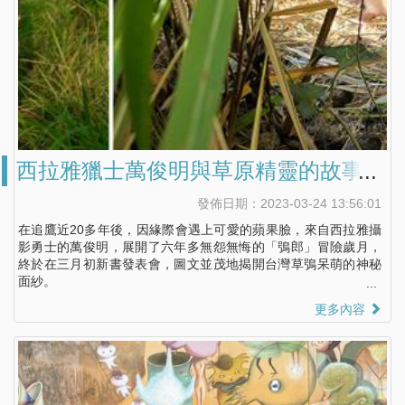
西拉雅獵士萬俊明與草原精靈的故事
發佈日期：2023-03-24 13:56:01
在追鷹近20多年後，因緣際會遇上可愛的蘋果臉，來自西拉雅攝
影勇士的萬俊明，展開了六年多無怨無悔的「鴞郎」冒險歲月，
終於在三月初新書發表會，圖文並茂地揭開台灣草鴞呆萌的神秘
面紗。
更多內容