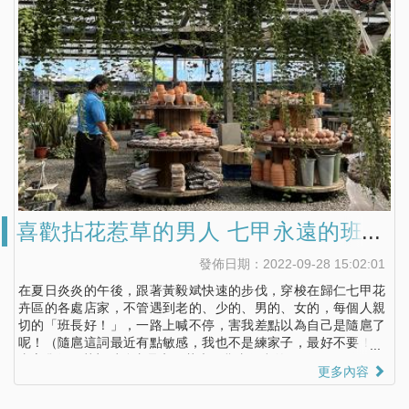
喜歡拈花惹草的男人 七甲永遠的班長
黃毅斌
發佈日期：2022-09-28 15:02:01
在夏日炎炎的午後，跟著黃毅斌快速的步伐，穿梭在歸仁七甲花
卉區的各處店家，不管遇到老的、少的、男的、女的，每個人親
切的「班長好！」，一路上喊不停，害我差點以為自己是隨扈了
呢！（隨扈這詞最近有點敏感，我也不是練家子，最好不要！）
真心覺得，黃毅斌簡直是七甲花卉區貨真價實的區長啊！
更多內容