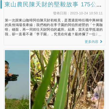
東山農民陳天財的堅毅故事 175公路
的咖啡、龍眼、野蜜香
發佈日期：2023-10-24 10:50:11
第一次跟東山咖啡阿伯陳天財初相見，是透過當時任職中興林場
的吳佾鴻場長牽線；我們相約在李子園的阿伯所經營的「十萬咖
啡」碰面，再一同前往天財阿伯的處所。結果，當天提早抵達的
我，卻一直看不著「李子園」，究竟在何處？最終攔了一位路人
方知～原來「李子園」其實是個地名啊！
更多內容