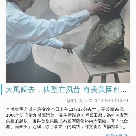
大風歸去．典型在夙昔 奇美集團創辦
人許文龍辭世 博物館為大眾打開藝術
發佈日期：2023-11-20 10:10:04
的窗
奇美集團創辦人許文龍今日上午11時17分去世，享耆壽95歲。
1960年許文龍創辦臺灣第一家生產壓克力塑膠工廠，為奇美實業
集團的起步，後與台塑集團成為臺灣塑化界兩大龍頭，有「北台
塑、南奇美」之稱。除了事業上的成功，許文龍以博物館事業為
眾人樂道，耗費八十年光陰創建奇美博物館，「永遠為大眾而存
更多內容