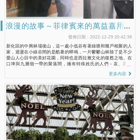
浪漫的故事～菲律賓來的萬益嘉用愛
編織出西拉雅語言的搖籃
發佈日期：2022-12-29 20:42:39
新化區的中興林場後山，這一處小低谷有著綠塘和幾戶相聚的人
家，迴盪在小綠谷間的是酷暑的蟬鳴，一片鬱鬱山林除了是不少
愛山人心目中的美好花園，同時也是西拉雅文化的復甦之地。在
口埤與九層嶺一帶的聚落間，擁有特殊姓氏的人們－哀、萬、
穆、標…，相傳這些姓氏的來源，是他們的祖先以過去的族名尾
更多內容
音來命名，彷彿是西拉雅族人們緊緊握在手中的掌紋，即便經過
文化融合，但一攤手就能是相視而笑的默契，接著再對上彼此深
邃的眼眸，遙遠的故事成為眼下的你我，這樣的浪漫也發生在今
天拜訪的萬益嘉身上，只是他的相識不在這裡而是在菲律賓的土
地上。