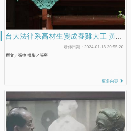
台大法律系高材生變成養雞大王 黃崑
虎護持後壁最美的閩式古厝(下)
發佈日期：2024-01-13 20:55:20
撰文／張捷 攝影／張寧
更多內容