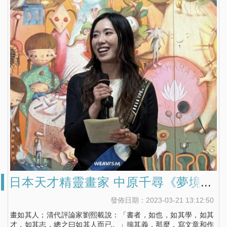
日本天才精靈畫家 中原千尋《夢境奇
妙游Ⅱ》
發佈日期：2023-03-21 13:12:50
畫如其人；清代評論家劉熙載說：「書者，如也，如其學，如其
才，如其志，總之曰如其人而已。」揣其義，那麼，寫文章和作