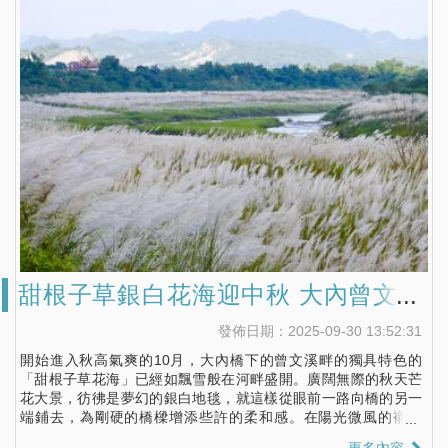
甜根子草銀白花海迎中秋 大內曾文溪
畔十月雪浪漫登場
發佈日期：2025-09-30 13:52:31
開始進入秋高氣爽的10月，大內橋下的曾文溪畔的獨具特色的
「甜根子草花海」已經如飄雪般在河畔盛開。廣闊無際的秋天芒
花大景，彷彿是夢幻的銀白地毯，就這樣從眼前一路向橋的另一
端鋪去，為剛硬的橋樑增添些許的柔和感。在陽光微風的襯托
下，搖曳生姿，正是秋天野外最具代表性的景觀。
更多內容