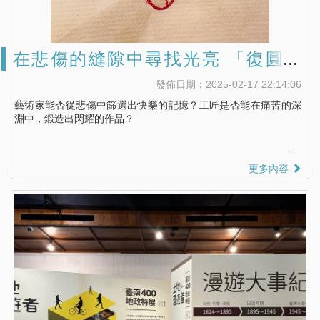
在悲傷的縫隙中尋找光亮 「復圓計
畫」攜手與您讓藝術轉化傷痛
發佈日期：2025-02-17 22:14:06
藝術家能否從悲傷中篩選出快樂的記憶？工匠是否能在痛苦的深
淵中，鍛造出閃耀的作品？
更多內容