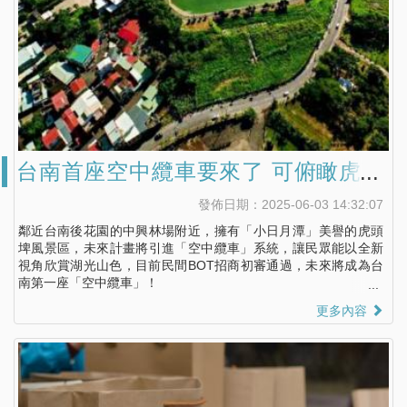
台南首座空中纜車要來了 可俯瞰虎頭
埤湖光水色VS中興林場
發佈日期：2025-06-03 14:32:07
鄰近台南後花園的中興林場附近，擁有「小日月潭」美譽的虎頭
埤風景區，未來計畫將引進「空中纜車」系統，讓民眾能以全新
視角欣賞湖光山色，目前民間BOT招商初審通過，未來將成為台
南第一座「空中纜車」！
更多內容