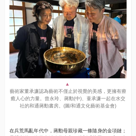
藝術家董承濂認為藝術不僅止於視覺的美感，更擁有療
癒人心的力量。曾永玲、蔣勳(中)、蕫承濂一起在水交
社的和通蔣勳書房。(圖/和通文化藝術基金會)
在兵荒馬亂年代中，蔣勳母親珍藏一條隨身的金項鏈；