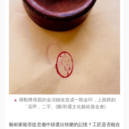
蔣勳將母親的金項鏈改造成一顆金印，上面鐫刻
「花甲」二字。(圖/和通文化藝術基金會)
藝術家能否從悲傷中篩選出快樂的記憶？工匠是否能在