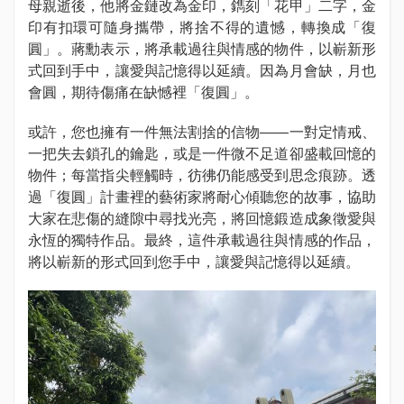
母親逝後，他將金鏈改為金印，鐫刻「花甲」二字，金
印有扣環可隨身攜帶，將捨不得的遺憾，轉換成「復
圓」。蔣勳表示，將承載過往與情感的物件，以嶄新形
式回到手中，讓愛與記憶得以延續。因為月會缺，月也
會圓，期待傷痛在缺憾裡「復圓」。
或許，您也擁有一件無法割捨的信物——一對定情戒、
一把失去鎖孔的鑰匙，或是一件微不足道卻盛載回憶的
物件；每當指尖輕觸時，彷彿仍能感受到思念痕跡。透
過「復圓」計畫裡的藝術家將耐心傾聽您的故事，協助
大家在悲傷的縫隙中尋找光亮，將回憶鍛造成象徵愛與
永恆的獨特作品。最終，這件承載過往與情感的作品，
將以嶄新的形式回到您手中，讓愛與記憶得以延續。