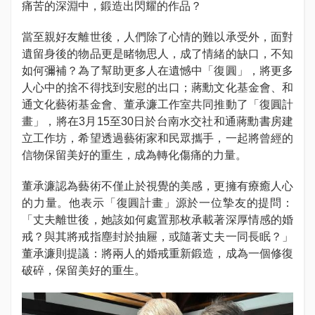
痛苦的深淵中，鍛造出閃耀的作品？
當至親好友離世後，人們除了心情的難以承受外，面對
遺留身後的物品更是睹物思人，成了情緒的缺口，不知
如何彌補？為了幫助更多人在遺憾中「復圓」，將更多
人心中的捨不得找到安慰的出口；蔣勳文化基金會、和
通文化藝術基金會、董承濂工作室共同推動了「復圓計
畫」，將在3月15至30日於台南水交社和通蔣勳書房建
立工作坊，希望透過藝術家和民眾攜手，一起將曾經的
信物保留美好的重生，成為轉化傷痛的力量。
董承濂認為藝術不僅止於視覺的美感，更擁有療癒人心
的力量。他表示「復圓計畫」源於一位摯友的提問：
「丈夫離世後，她該如何處置那枚承載著深厚情感的婚
戒？與其將戒指塵封於抽屜，或隨著丈夫一同長眠？」
董承濂則提議：將兩人的婚戒重新鍛造，成為一個修復
破碎，保留美好的重生。