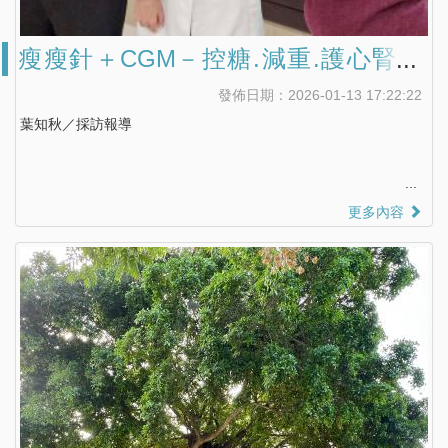
瘦瘦針＋CGM－控糖.減重.護心腎｜
奇美醫院打造糖尿病照護新模式
發佈日期：2026-01-13 17:22:22
葉知秋／採訪報導
更多內容