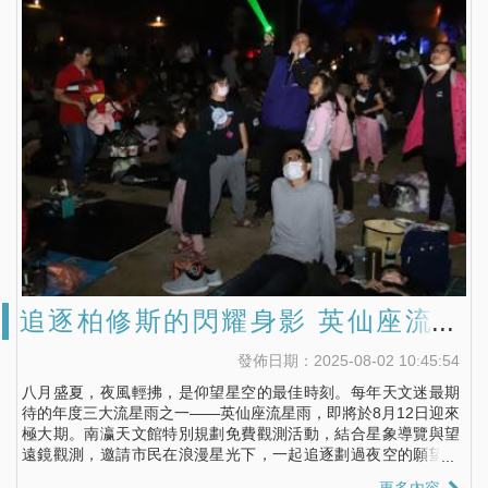
追逐柏修斯的閃耀身影 英仙座流星
雨．夏夜追星不容錯過
發佈日期：2025-08-02 10:45:54
八月盛夏，夜風輕拂，是仰望星空的最佳時刻。每年天文迷最期
待的年度三大流星雨之一——英仙座流星雨，即將於8月12日迎來
極大期。南瀛天文館特別規劃免費觀測活動，結合星象導覽與望
遠鏡觀測，邀請市民在浪漫星光下，一起追逐劃過夜空的願望之
光。
更多內容