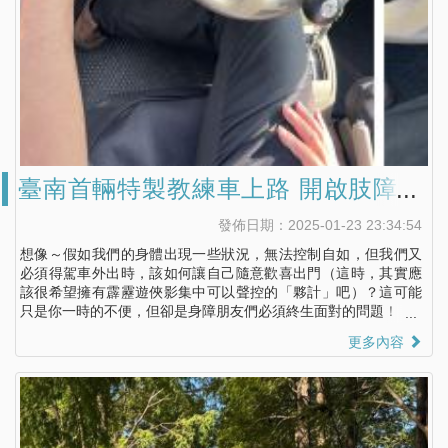
臺南首輛特製教練車上路 開啟肢障者
無礙的快樂駕駛
發佈日期：2025-01-23 23:34:54
想像～假如我們的身體出現一些狀況，無法控制自如，但我們又
必須得駕車外出時，該如何讓自己隨意歡喜出門（這時，其實應
該很希望擁有霹靂遊俠影集中可以聲控的「夥計」吧）？這可能
只是你一時的不便，但卻是身障朋友們必須終生面對的問題！
更多內容