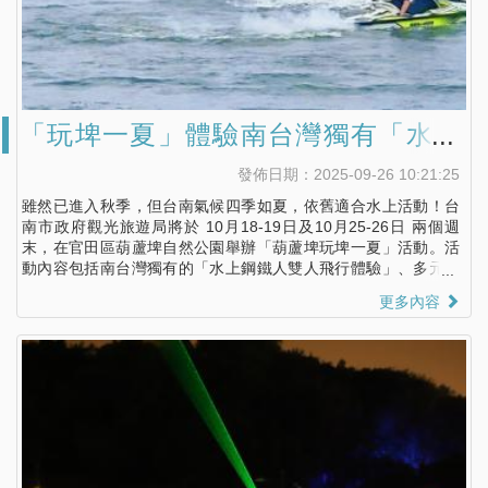
「玩埤一夏」體驗南台灣獨有「水上
鋼鐵人雙人飛行」
發佈日期：2025-09-26 10:21:25
雖然已進入秋季，但台南氣候四季如夏，依舊適合水上活動！台
南市政府觀光旅遊局將於 10月18-19日及10月25-26日 兩個週
末，在官田區葫蘆埤自然公園舉辦「葫蘆埤玩埤一夏」活動。活
動內容包括南台灣獨有的「水上鋼鐵人雙人飛行體驗」、多元水
陸挑戰關卡、氣墊滑水道、水霧步道、消暑市集與表演，打造熱
更多內容
血吸睛的水陸派對。