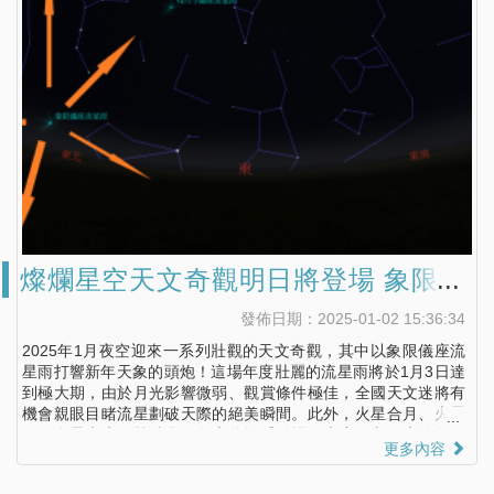
燦爛星空天文奇觀明日將登場 象限儀
座流星雨打響新年頭炮
發佈日期：2025-01-02 15:36:34
2025年1月夜空迎來一系列壯觀的天文奇觀，其中以象限儀座流
星雨打響新年天象的頭炮！這場年度壯麗的流星雨將於1月3日達
到極大期，由於月光影響微弱、觀賞條件極佳，全國天文迷將有
機會親眼目睹流星劃破天際的絕美瞬間。此外，火星合月、火星
衝及金星東大距等精彩天象也將輪番登場，南瀛天文館也將舉辦
更多內容
觀測活動，邀請天文愛好者共襄盛舉。