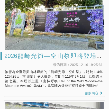
2026龍崎光節—空山祭即將登場｜
《山林呼喚》體驗冬日的光影魅力
發佈日期：2025-12-16 19:25:31
被譽為全臺最美山林燈節的「龍崎光節—空山祭」，將於114年
12月25日（聖誕節）盛大揭幕，展期至115年3月1日，活動邁入
第七屆。本屆以主題《山林呼喚 Call of the Wild Woods–the
Mountain Awaits》為核心，邀請國內外藝術家打造十四組融合地
景、聲光、AI與互動科技的藝術裝置，回應龍崎獨特的堊地地貌
更多內容
與山林生態，引領觀眾踏上一段感知與詩意並行的冬夜旅程。