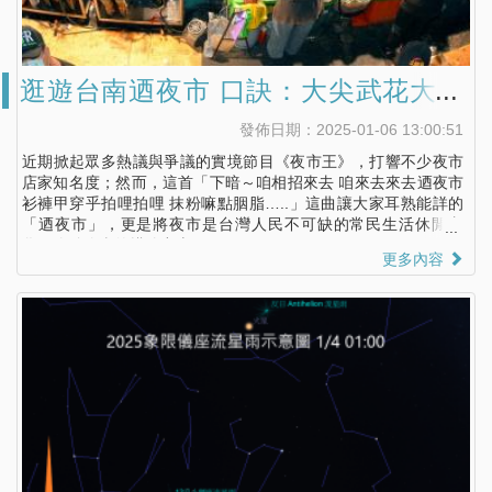
逛遊台南迺夜市 口訣：大尖武花大武
花
發佈日期：2025-01-06 13:00:51
近期掀起眾多熱議與爭議的實境節目《夜市王》，打響不少夜市
店家知名度；然而，這首「下暗～咱相招來去 咱來去來去迺夜市
衫褲甲穿乎拍哩拍哩 抹粉嘛點胭脂…..」這曲讓大家耳熟能詳的
「迺夜市」，更是將夜市是台灣人民不可缺的常民生活休閒文
化，維妙維肖的描繪出來。
更多內容