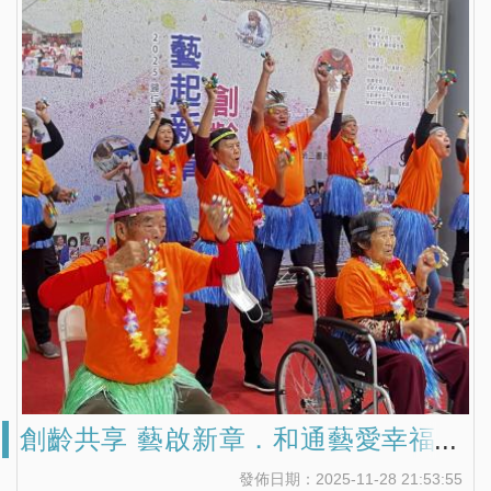
創齡共享 藝啟新章．和通藝愛幸福傳
｜偏鄉展現跨世代藝術能量
發佈日期：2025-11-28 21:53:55