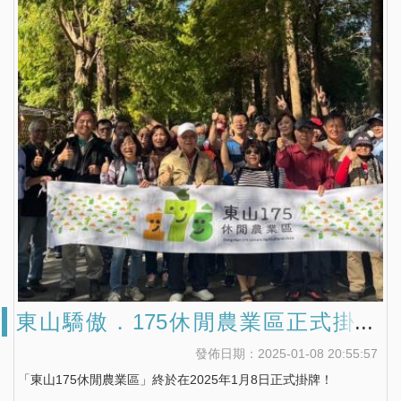
東山驕傲．175休閒農業區正式掛牌
土地力量療癒人心．共生共榮共好
發佈日期：2025-01-08 20:55:57
「東山175休閒農業區」終於在2025年1月8日正式掛牌！