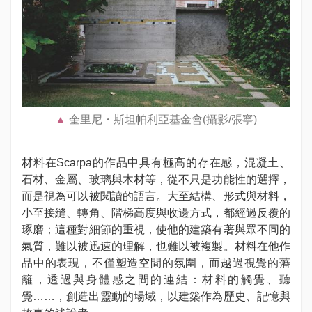
奎里尼・斯坦帕利亞基金會(攝影/張寧)
材料在Scarpa的作品中具有極高的存在感，混凝土、
石材、金屬、玻璃與木材等，從不只是功能性的選擇，
而是視為可以被閱讀的語言。大至結構、形式與材料，
小至接縫、轉角、階梯高度與收邊方式，都經過反覆的
琢磨；這種對細節的重視，使他的建築有著與眾不同的
氣質，難以被迅速的理解，也難以被複製。材料在他作
品中的表現，不僅塑造空間的氛圍，而越過視覺的藩
籬，透過與身體感之間的連結：材料的觸覺、聽
覺……，創造出靈動的場域，以建築作為歷史、記憶與