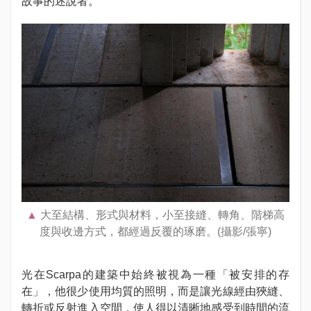
故事的述說者。
大至結構、形式與材料，小至接縫、轉角、階梯高
度與收邊方式，都經過反覆的琢磨。(攝影/張寧)
光在Scarpa的建築中始終被視為一種「被安排的存
在」，他很少使用均質的照明，而是讓光線經由狹縫、
轉折或反射進入空間，使人得以清晰地感受到時間的流