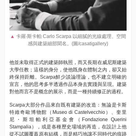
卡羅‧斯卡帕 Carlo Scarpa 以細膩的光線處理、空間
感與建築細部聞名。(圖/casatigallery)
他並未取得正式的建築師執照，而又長期在威尼斯建築
大學任教；這樣的身分，使他既身在體制之內，卻又始
終保持距離。Scarpa鮮少談論理論，也不建立明確的
宣言，他的思考多半透過作品本身去實踐與呈現。建築
對他而言不是概念的展示，而是一種持續修正的過程。
Scarpa大部分作品來自既有建築的改造：無論是卡斯
特維奇歐博物館（Museo di Castelvecchio）、奎里
尼・斯坦帕利亞基金會（Fondazione Querini
Stampalia），或是各種歷史場域的再造，在設計上他
從不試圖覆蓋原有結構，而是精巧地讓不同時代的痕跡